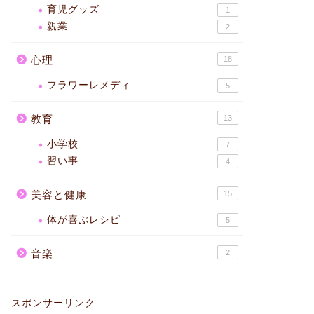
育児グッズ
1
親業
2
心理
18
フラワーレメディ
5
教育
13
小学校
7
習い事
4
美容と健康
15
体が喜ぶレシピ
5
音楽
2
スポンサーリンク