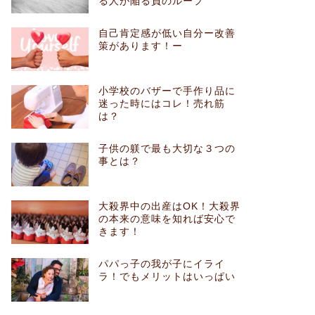
る人が陥る負のループ
自己肯定感が低い自分ー改善
策があります！ー
小学校のバザーで手作り品に
迷った時にはコレ！売れ筋
は？
子供の躾で最も大切な３つの
事とは？
大殺界中の出産はOK！大殺界
の本来の意味を知れば安心で
きます！
パパっ子の我が子にイライ
ラ！でもメリットはいっぱい