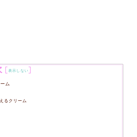
次
[
]
表示しない
リーム
えるクリーム